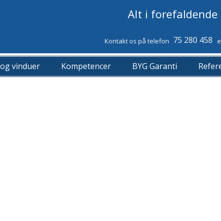
Alt i forefaldend
75 280 458
Kontakt os på telefon
e
og vinduer
Kompetencer
BYG Garanti
Refer