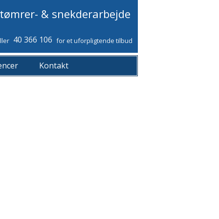
e tømrer- & snekderarbejde
40 366 106
ller
for et uforpligtende tilbud
encer
Kontakt