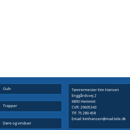
Gulv
Tømrermester Kim Hansen
Enggårdsvej 2
6893 Hemmet
Trapper
CVR: 29605343
Tlf:
75 280 458
Email:
kimhansen@mail.tele.dk
Døre og vinduer