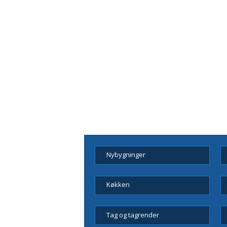
Nybygninger
Køkken
Tag og tagrender