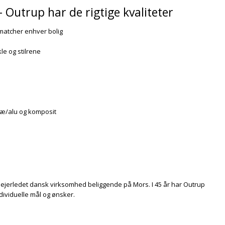
Outrup har de rigtige kvaliteter
 matcher enhver bolig
kle og stilrene
træ/alu og komposit
 ejerledet dansk virksomhed beliggende på Mors. I 45 år har Outrup
ndividuelle mål og ønsker.