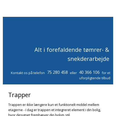
Alt i forefaldende tømrer- &
snekderarbejde
75 280 458
40 366 106
Kontakt os på telefon
eller
for et
uforpligtende tilbud
Trapper
Trappen er ikke længere kun et funktionelt middel mellem
etagerne - i dag er trappen et integreret element i din bolig,
hvor designet fremhæver din boligs stil.