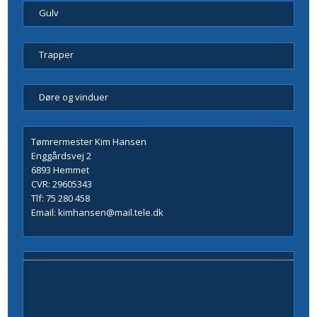
Gulv
Trapper
Døre og vinduer
Tømrermester Kim Hansen
Enggårdsvej 2
6893 Hemmet
CVR: 29605343
Tlf:
75 280 458
Email:
kimhansen@mail.tele.dk